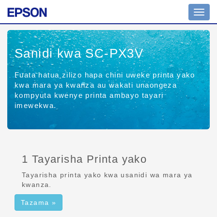
Uramb
wa
tuglu
Sanidi kwa SC-PX3V
Fuata hatua zilizo hapa chini uweke printa yako
kwa mara ya kwanza au wakati unaongeza
kompyuta kwenye printa ambayo tayari
imewekwa.
1 Tayarisha Printa yako
Tayarisha printa yako kwa usanidi wa mara ya
kwanza.
Tazama »