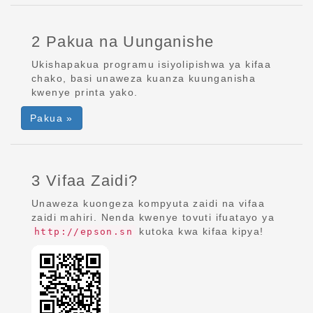
2 Pakua na Uunganishe
Ukishapakua programu isiyolipishwa ya kifaa
chako, basi unaweza kuanza kuunganisha
kwenye printa yako.
Pakua »
3 Vifaa Zaidi?
Unaweza kuongeza kompyuta zaidi na vifaa
zaidi mahiri. Nenda kwenye tovuti ifuatayo ya
kutoka kwa kifaa kipya!
http://epson.sn