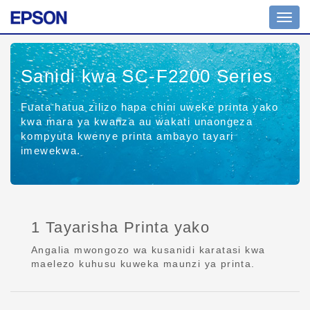
Toggl
navig
Sanidi kwa SC-F2200 Series
Fuata hatua zilizo hapa chini uweke printa yako
kwa mara ya kwanza au wakati unaongeza
kompyuta kwenye printa ambayo tayari
imewekwa.
1 Tayarisha Printa yako
Angalia mwongozo wa kusanidi karatasi kwa
maelezo kuhusu kuweka maunzi ya printa.