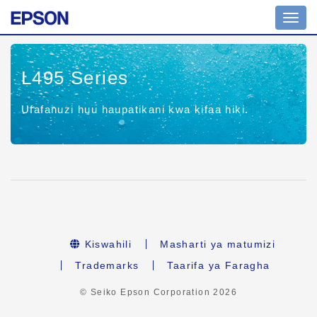
Uramb
wa
tuglu
L495 Series
Ufafanuzi huu haupatikani kwa kifaa hiki.
Kiswahili
Masharti ya matumizi
Trademarks
Taarifa ya Faragha
© Seiko Epson Corporation
2026