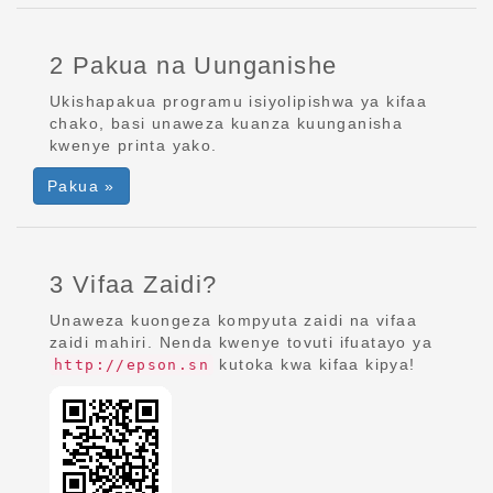
2 Pakua na Uunganishe
Ukishapakua programu isiyolipishwa ya kifaa
chako, basi unaweza kuanza kuunganisha
kwenye printa yako.
Pakua »
3 Vifaa Zaidi?
Unaweza kuongeza kompyuta zaidi na vifaa
zaidi mahiri. Nenda kwenye tovuti ifuatayo ya
kutoka kwa kifaa kipya!
http://epson.sn