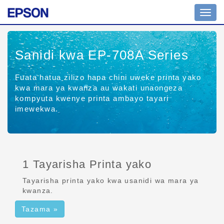
Uramb
wa
tuglu
Sanidi kwa EP-708A Series
Fuata hatua zilizo hapa chini uweke printa yako
kwa mara ya kwanza au wakati unaongeza
kompyuta kwenye printa ambayo tayari
imewekwa.
1 Tayarisha Printa yako
Tayarisha printa yako kwa usanidi wa mara ya
kwanza.
Tazama »