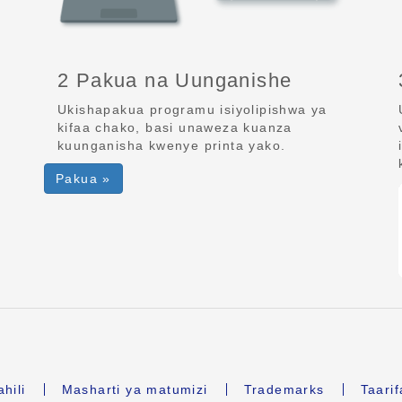
2 Pakua na Uunganishe
Ukishapakua programu isiyolipishwa ya
kifaa chako, basi unaweza kuanza
kuunganisha kwenye printa yako.
Pakua »
hili
Masharti ya matumizi
Trademarks
Taari