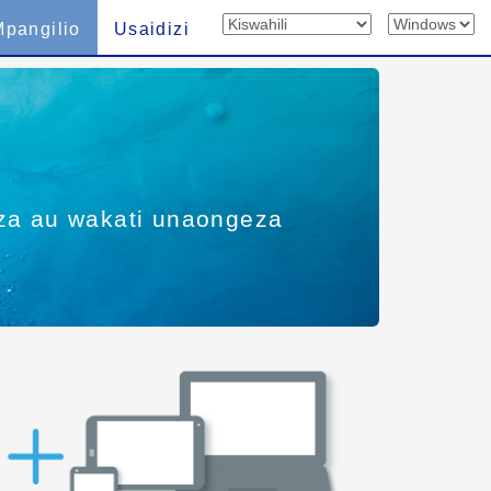
Mpangilio
Usaidizi
nza au wakati unaongeza