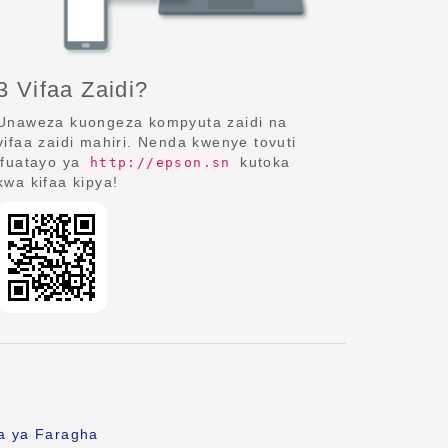
3 Vifaa Zaidi?
Unaweza kuongeza kompyuta zaidi na
vifaa zaidi mahiri. Nenda kwenye tovuti
ifuatayo ya
kutoka
http://epson.sn
kwa kifaa kipya!
fa ya Faragha