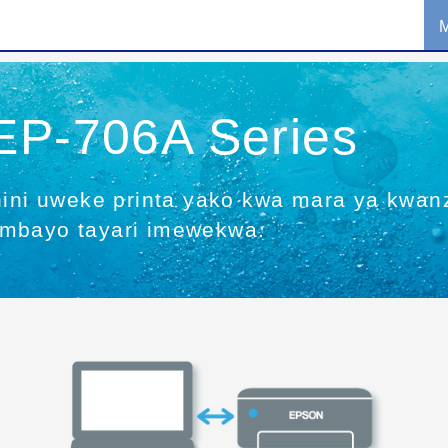
EP-706A Series
chini uweke printa yako kwa mara ya kwa
ambayo tayari imewekwa.