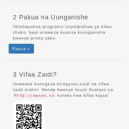
2 Pakua na Uunganishe
Ukishapakua programu isiyolipishwa ya kifaa
chako, basi unaweza kuanza kuunganisha
kwenye printa yako.
Pakua »
3 Vifaa Zaidi?
Unaweza kuongeza kompyuta zaidi na vifaa
zaidi mahiri. Nenda kwenye tovuti ifuatayo ya
kutoka kwa kifaa kipya!
http://epson.sn