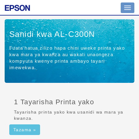
Uramb
wa
tuglu
Sanidi kwa AL-C300N
Fuata hatua zilizo hapa chini uweke printa yako
kwa mara ya kwanza au wakati unaongeza
kompyuta kwenye printa ambayo tayari
imewekwa.
1 Tayarisha Printa yako
Tayarisha printa yako kwa usanidi wa mara ya
kwanza.
Tazama »