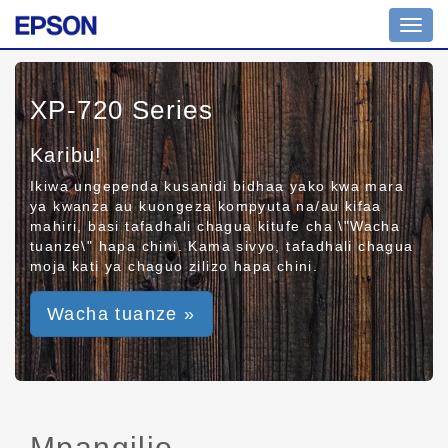
Toggl
navig
XP-720 Series
Karibu!
Ikiwa ungependa kusanidi bidhaa yako kwa mara
ya kwanza au kuongeza kompyuta na/au kifaa
mahiri, basi tafadhali chagua kitufe cha \"Wacha
tuanze\" hapa chini. Kama sivyo, tafadhali chagua
moja kati ya chaguo zilizo hapa chini.
Wacha tuanze »
Mpangilio