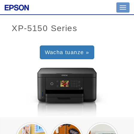
Toggl
navig
Wacha tuanze »