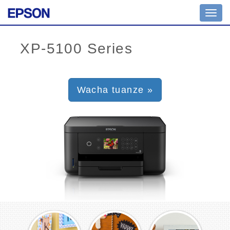
Toggl
navig
Wacha tuanze »