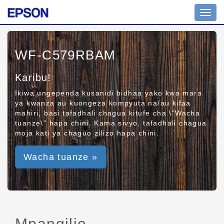
Toggl
navig
WF-C579RBAM
Karibu!
Ikiwa ungependa kusanidi bidhaa yako kwa mara
ya kwanza au kuongeza kompyuta na/au kifaa
mahiri, basi tafadhali chagua kitufe cha \"Wacha
tuanze\" hapa chini. Kama sivyo, tafadhali chagua
moja kati ya chaguo zilizo hapa chini.
Wacha tuanze »
Mpangilio