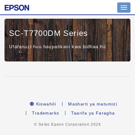
Toggl
navig
SC-T7700DM Series
Ufafanuzi huu haupatikani kwa bidhaa hii.
Kiswahili
Masharti ya matumizi
Trademarks
Taarifa ya Faragha
© Seiko Epson Corporation
2026