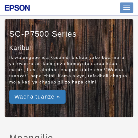
Toggl
navig
SC-P7500 Series
Karibu!
Ikiwa ungependa kusanidi bidhaa yako kwa mara
ya kwanza au kuongeza kompyuta na/au kifaa
mahiri, basi tafadhali chagua kitufe cha \"Wacha
tuanze\" hapa chini. Kama sivyo, tafadhali chagua
moja kati ya chaguo zilizo hapa chini.
Wacha tuanze »
Mpangilio