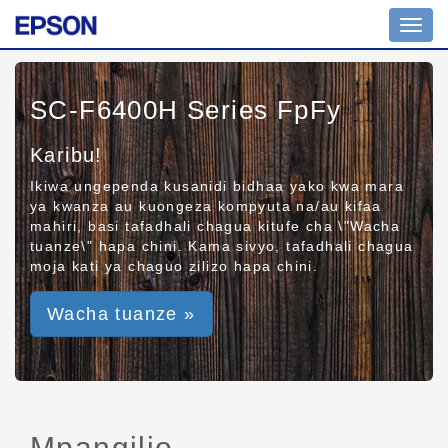
Toggl
navig
SC-F6400H Series FpFy
Karibu!
Ikiwa ungependa kusanidi bidhaa yako kwa mara
ya kwanza au kuongeza kompyuta na/au kifaa
mahiri, basi tafadhali chagua kitufe cha \"Wacha
tuanze\" hapa chini. Kama sivyo, tafadhali chagua
moja kati ya chaguo zilizo hapa chini.
Wacha tuanze »
Mpangilio