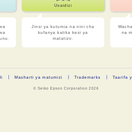
Usaidizi
 wa
Jinsi ya kutumia na nini cha
Wacha 
kwa
kufanya katika kesi ya
na m
unu.
matatizo.
li
Masharti ya matumizi
Trademarks
Taarifa 
© Seiko Epson Corporation
2026