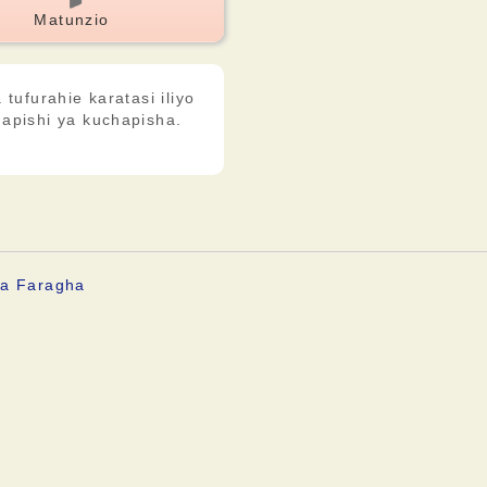
Matunzio
tufurahie karatasi iliyo
apishi ya kuchapisha.
ya Faragha