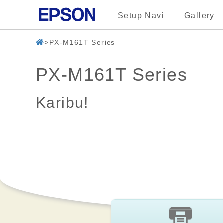
Setup Navi
Gallery
PX-M161T Series
PX-M161T Series
Karibu!