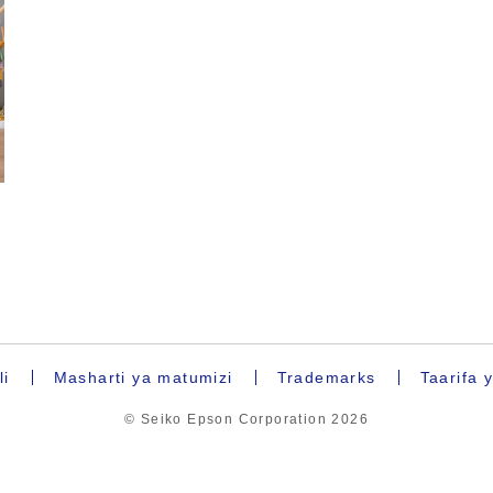
li
Masharti ya matumizi
Trademarks
Taarifa 
© Seiko Epson Corporation
2026