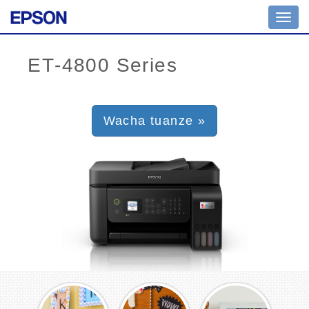
Toggl
navig
Wacha tuanze »