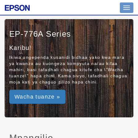
Toggl
navig
EP-776A Series
Karibu!
Ikiwa ungependa kusanidi bidhaa yako kwa mara
ya kwanza au kuongeza kompyuta na/au kifaa
mahiri, basi tafadhali chagua kitufe cha \"Wacha
tuanze\" hapa chini. Kama sivyo, tafadhali chagua
moja kati ya chaguo zilizo hapa chini.
Wacha tuanze »
Mpangilio