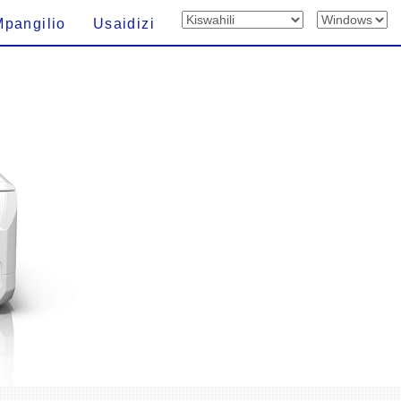
Mpangilio
Usaidizi