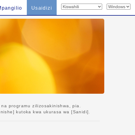
Mpangilio
Usaidizi
na programu zilizosakinishwa, pia.
anishe] kutoka kwa ukurasa wa [Sanidi].