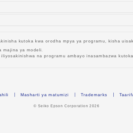
akinisha kutoka kwa orodha mpya ya programu, kisha uisak
a majina ya modeli.
 iliyosakinishwa na programu ambayo inasambazwa kutoka
hili
Masharti ya matumizi
Trademarks
Taari
© Seiko Epson Corporation
2026