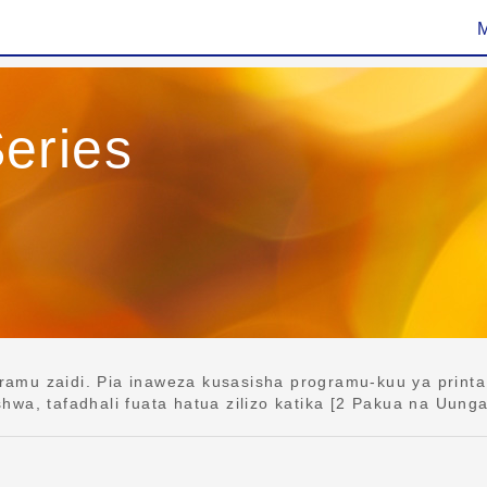
eries
mu zaidi. Pia inaweza kusasisha programu-kuu ya printa 
wa, tafadhali fuata hatua zilizo katika [2 Pakua na Uung