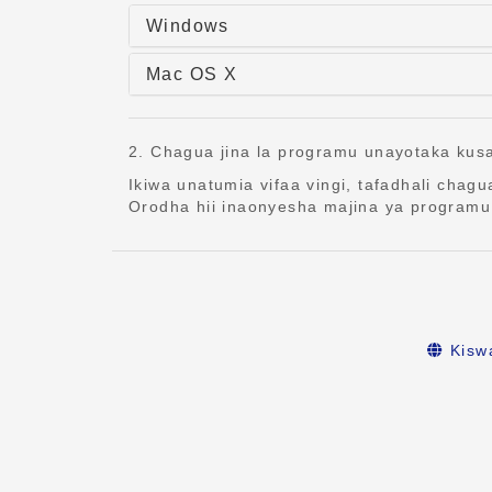
Windows
Mac OS X
2. Chagua jina la programu unayotaka kus
Ikiwa unatumia vifaa vingi, tafadhali chagu
Orodha hii inaonyesha majina ya programu
Kiswa