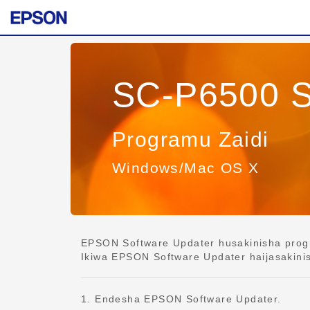
SC-P6500 S
Programu Zaidi
Windows/Mac OS X
EPSON Software Updater husakinisha progra
Ikiwa EPSON Software Updater haijasakinish
1. Endesha EPSON Software Updater.