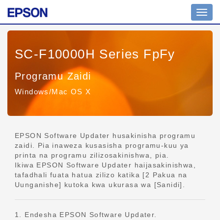
Uramb
wa
tuglu
SC-F10000H Series FpFy
Programu Zaidi
Windows/Mac OS X
EPSON Software Updater husakinisha programu
zaidi. Pia inaweza kusasisha programu-kuu ya
printa na programu zilizosakinishwa, pia.
Ikiwa EPSON Software Updater haijasakinishwa,
tafadhali fuata hatua zilizo katika [2 Pakua na
Uunganishe] kutoka kwa ukurasa wa [Sanidi].
1. Endesha EPSON Software Updater.