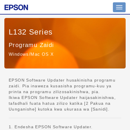
Uramb
wa
tuglu
L132 Series
Programu Zaidi
Windows/Mac OS X
EPSON Software Updater husakinisha programu
zaidi. Pia inaweza kusasisha programu-kuu ya
printa na programu zilizosakinishwa, pia.
Ikiwa EPSON Software Updater haijasakinishwa,
tafadhali fuata hatua zilizo katika [2 Pakua na
Uunganishe] kutoka kwa ukurasa wa [Sanidi].
1. Endesha EPSON Software Updater.