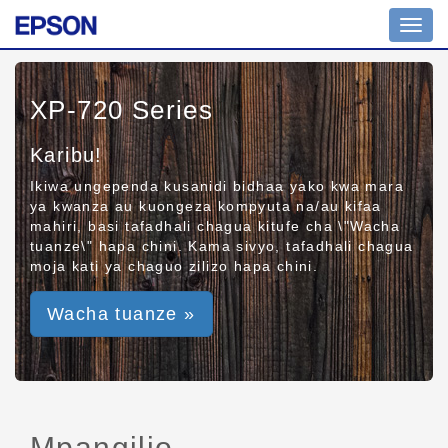
Toggl
navig
XP-720 Series
Karibu!
Ikiwa ungependa kusanidi bidhaa yako kwa mara
ya kwanza au kuongeza kompyuta na/au kifaa
mahiri, basi tafadhali chagua kitufe cha \"Wacha
tuanze\" hapa chini. Kama sivyo, tafadhali chagua
moja kati ya chaguo zilizo hapa chini.
Wacha tuanze »
Mpangilio