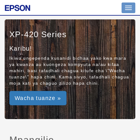
Toggl
navig
XP-420 Series
Karibu!
Ikiwa ungependa kusanidi bidhaa yako kwa mara
ya kwanza au kuongeza kompyuta na/au kifaa
mahiri, basi tafadhali chagua kitufe cha \"Wacha
tuanze\" hapa chini. Kama sivyo, tafadhali chagua
moja kati ya chaguo zilizo hapa chini.
Wacha tuanze »
Mpangilio