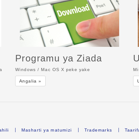
Programu ya Ziada
U
a
Windows / Mac OS X peke yake
Mi
Angalia »
hili
Masharti ya matumizi
Trademarks
Taari