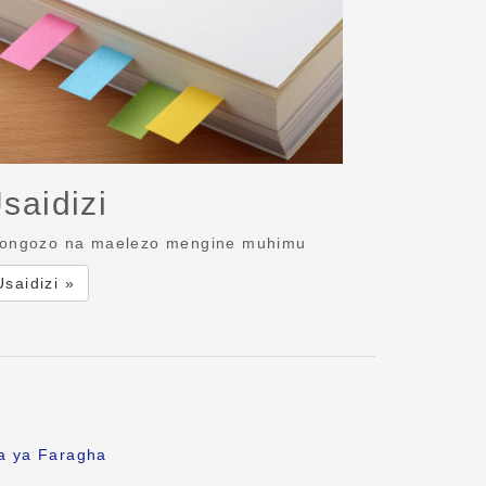
saidizi
ongozo na maelezo mengine muhimu
Usaidizi »
fa ya Faragha