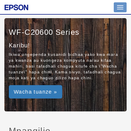
Toggl
navig
WF-C20600 Series
Karibu!
Ikiwa ungependa kusanidi bidhaa yako kwa mara
ya kwanza au kuongeza kompyuta na/au kifaa
mahiri, basi tafadhali chagua kitufe cha \"Wacha
tuanze\" hapa chini. Kama sivyo, tafadhali chagua
moja kati ya chaguo zilizo hapa chini.
Wacha tuanze »
Mpangilio