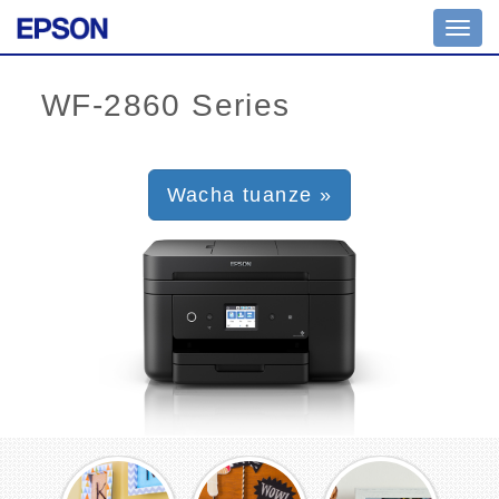
Toggl
navig
Wacha tuanze »