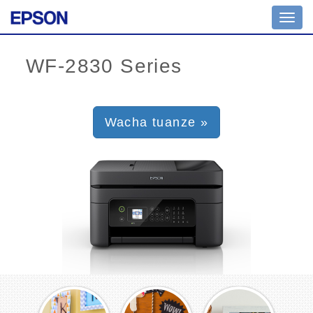
Toggl
navig
Wacha tuanze »