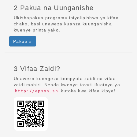
2 Pakua na Uunganishe
Ukishapakua programu isiyolipishwa ya kifaa
chako, basi unaweza kuanza kuunganisha
kwenye printa yako.
Pakua »
3 Vifaa Zaidi?
Unaweza kuongeza kompyuta zaidi na vifaa
zaidi mahiri. Nenda kwenye tovuti ifuatayo ya
kutoka kwa kifaa kipya!
http://epson.sn