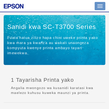
Toggl
navig
Sanidi kwa SC-T3700 Series
Fuata hatua zilizo hapa chini uweke printa yako
kwa mara ya kwanza au wakati unaongeza
kompyuta kwenye printa ambayo tayari
imewekwa.
1 Tayarisha Printa yako
Angalia mwongozo wa kusanidi karatasi kwa
maelezo kuhusu kuweka maunzi ya printa.