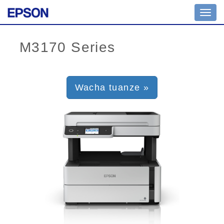
Toggl
navig
Wacha tuanze »