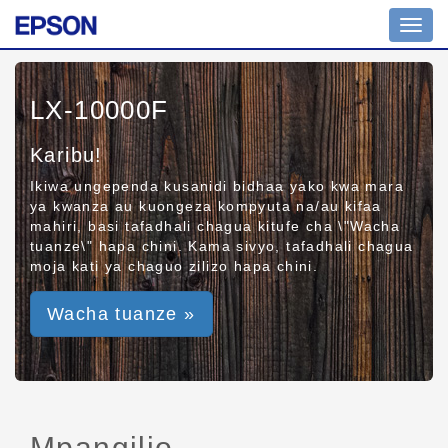
Toggl
navig
LX-10000F
Karibu!
Ikiwa ungependa kusanidi bidhaa yako kwa mara
ya kwanza au kuongeza kompyuta na/au kifaa
mahiri, basi tafadhali chagua kitufe cha \"Wacha
tuanze\" hapa chini. Kama sivyo, tafadhali chagua
moja kati ya chaguo zilizo hapa chini.
Wacha tuanze »
Mpangilio