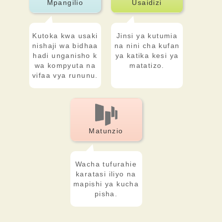
Mpangilio
Usaidizi
Kutoka kwa usaki
Jinsi ya kutumia
nishaji wa bidhaa
na nini cha kufan
hadi unganisho k
ya katika kesi ya
wa kompyuta na
matatizo.
vifaa vya rununu.
Matunzio
Wacha tufurahie
karatasi iliyo na
mapishi ya kucha
pisha.