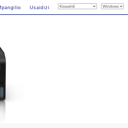
Mpangilio
Usaidizi