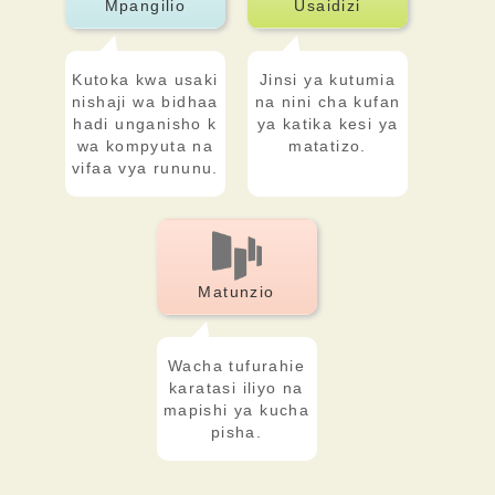
Mpangilio
Usaidizi
Kutoka kwa usaki
Jinsi ya kutumia
nishaji wa bidhaa
na nini cha kufan
hadi unganisho k
ya katika kesi ya
wa kompyuta na
matatizo.
vifaa vya rununu.
Matunzio
Wacha tufurahie
karatasi iliyo na
mapishi ya kucha
pisha.