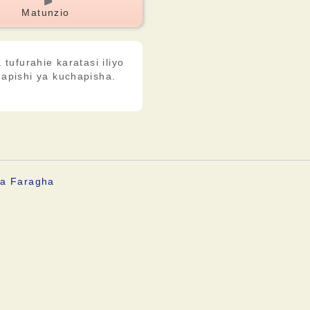
Matunzio
tufurahie karatasi iliyo
apishi ya kuchapisha.
ya Faragha