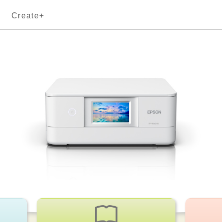
Create+