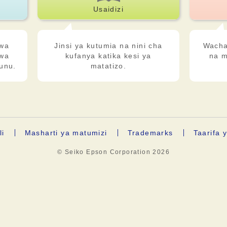
Usaidizi
 wa
Jinsi ya kutumia na nini cha
Wacha 
kwa
kufanya katika kesi ya
na m
unu.
matatizo.
li
Masharti ya matumizi
Trademarks
Taarifa 
© Seiko Epson Corporation
2026