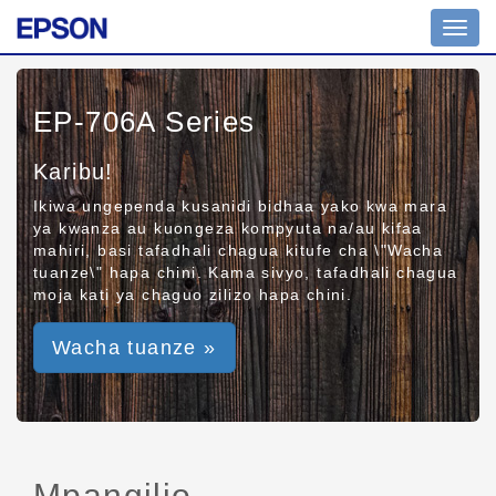
Toggl
navig
EP-706A Series
Karibu!
Ikiwa ungependa kusanidi bidhaa yako kwa mara
ya kwanza au kuongeza kompyuta na/au kifaa
mahiri, basi tafadhali chagua kitufe cha \"Wacha
tuanze\" hapa chini. Kama sivyo, tafadhali chagua
moja kati ya chaguo zilizo hapa chini.
Wacha tuanze »
Mpangilio