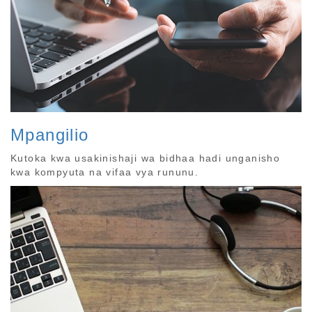
Mpangilio
Kutoka kwa usakinishaji wa bidhaa hadi unganisho
kwa kompyuta na vifaa vya rununu.