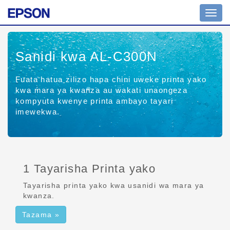
Uramb
wa
tuglu
Sanidi kwa AL-C300N
Fuata hatua zilizo hapa chini uweke printa yako
kwa mara ya kwanza au wakati unaongeza
kompyuta kwenye printa ambayo tayari
imewekwa.
1 Tayarisha Printa yako
Tayarisha printa yako kwa usanidi wa mara ya
kwanza.
Tazama »