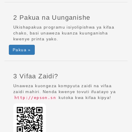
2 Pakua na Uunganishe
Ukishapakua programu isiyolipishwa ya kifaa
chako, basi unaweza kuanza kuunganisha
kwenye printa yako.
Pakua »
3 Vifaa Zaidi?
Unaweza kuongeza kompyuta zaidi na vifaa
zaidi mahiri. Nenda kwenye tovuti ifuatayo ya
kutoka kwa kifaa kipya!
http://epson.sn