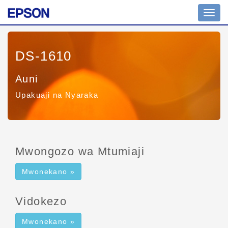
Toggl
navig
DS-1610
Auni
Upakuaji na Nyaraka
Mwongozo wa Mtumiaji
Mwonekano »
Vidokezo
Mwonekano »