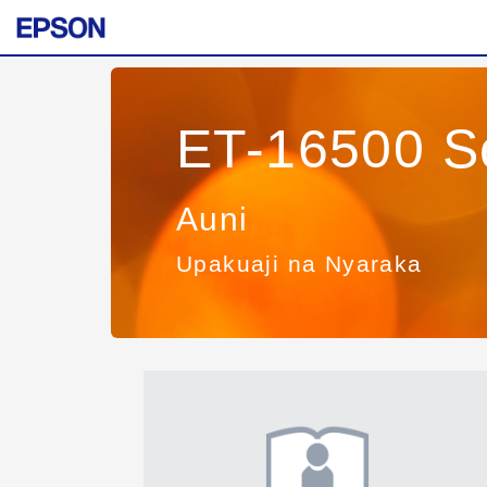
ET-16500 S
Auni
Upakuaji na Nyaraka