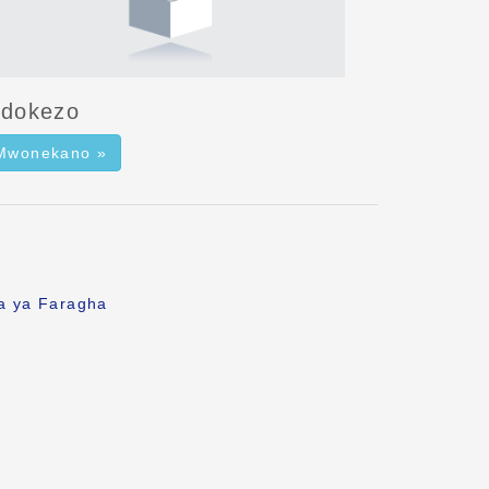
idokezo
Mwonekano »
fa ya Faragha