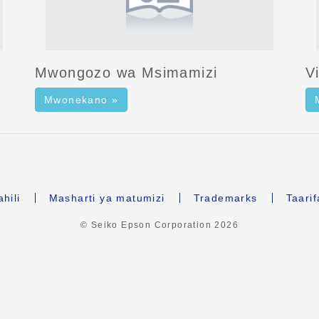
Mwongozo wa Msimamizi
V
Mwonekano »
hili
Masharti ya matumizi
Trademarks
Taari
© Seiko Epson Corporation
2026