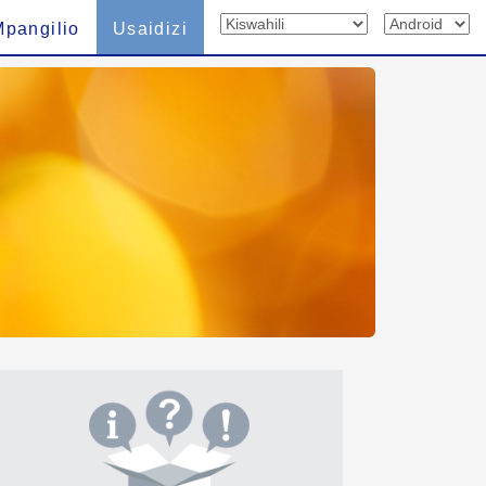
Mpangilio
Usaidizi