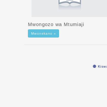
Mwongozo wa Mtumiaji
Mwonekano »
Kiswa