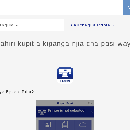
ngilio »
3
Kuchagua Printa »
ahiri kupitia kipanga njia cha pasi wa
ya Epson iPrint?