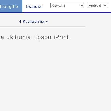
Mpangilio
Usaidizi
4
Kuchapisha »
ya ukitumia Epson iPrint.