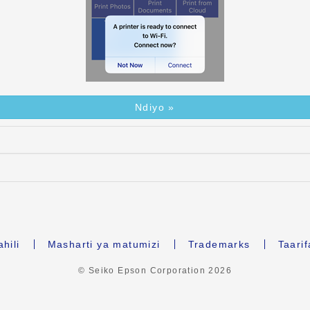
Ndiyo »
hili
Masharti ya matumizi
Trademarks
Taari
© Seiko Epson Corporation
2026