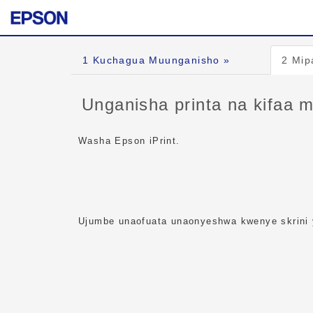
1
Kuchagua Muunganisho »
2
Mipa
Unganisha printa na kifaa m
Washa Epson iPrint.
Ujumbe unaofuata unaonyeshwa kwenye skrini 