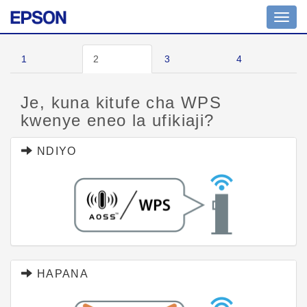
Toggl
navig
1
2
3
4
Je, kuna kitufe cha WPS
kwenye eneo la ufikiaji?
NDIYO
HAPANA