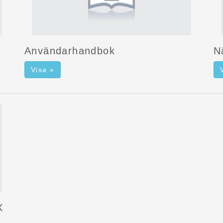
Användarhandbok
N
Visa »
X