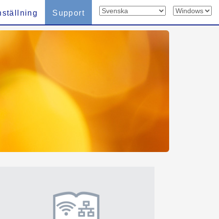
nställning
Support