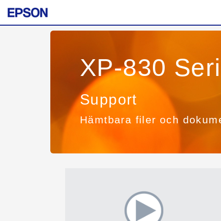
XP-830 Ser
Support
Hämtbara filer och dokum