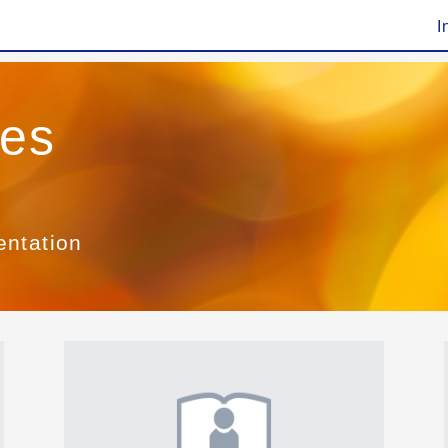
I
ies
entation