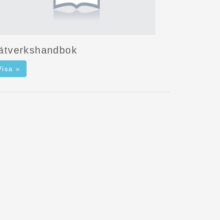
ätverkshandbok
Visa »