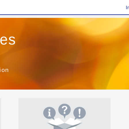
I
ies
ion