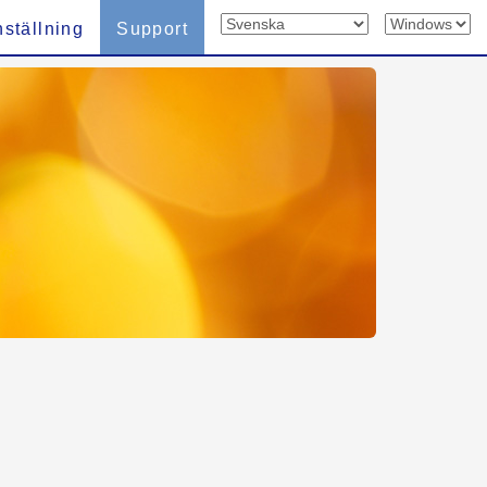
nställning
Support