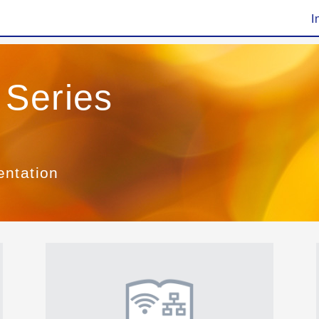
I
 Series
entation