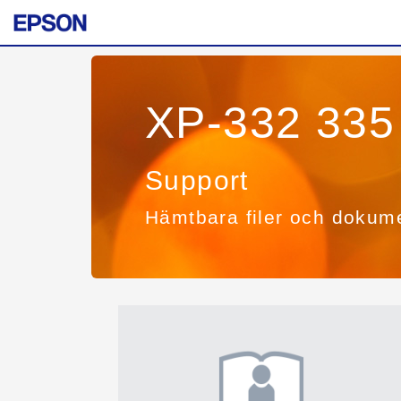
XP-332 335
Support
Hämtbara filer och dokum