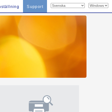
nställning
Support