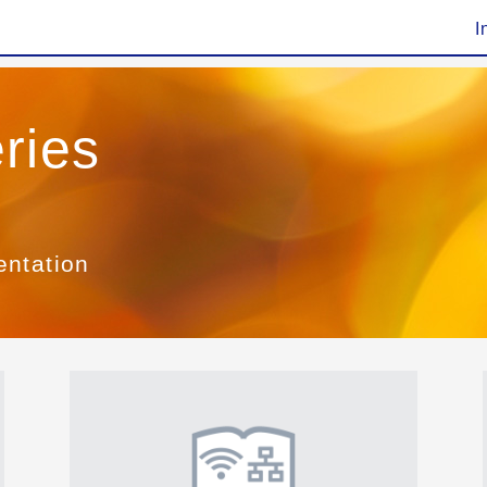
I
ries
entation