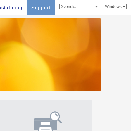
nställning
Support