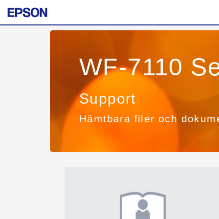
WF-7110 Se
Support
Hämtbara filer och dokum