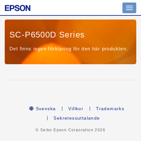
Toggl
navig
SC-P6500D Series
Det finns ingen förklaring för den här produkten.
Svenska
Villkor
Trademarks
Sekretessuttalande
© Seiko Epson Corporation
2026