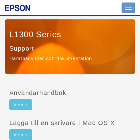
Växla
navig
L1300 Series
Support
Hämtbara filer och dokumentation
Användarhandbok
Visa »
Lägga till en skrivare i Mac OS X
Visa »