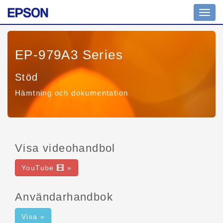
Toggl
navig
EP-979A3 Series
Stöd
Hämtning och dokumentation
Visa videohandbol
YouTube
»
Användarhandbok
Visa »