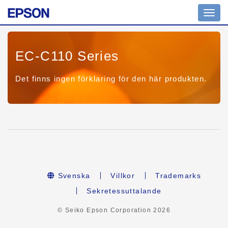
Toggl
navig
EC-C110 Series
Det finns ingen förklaring för den här produkten.
Svenska
Villkor
Trademarks
Sekretessuttalande
© Seiko Epson Corporation
2026