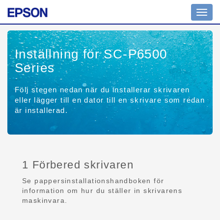
Toggl
navig
Inställning för SC-P6500
Series
Följ stegen nedan när du installerar skrivaren
eller lägger till en dator till en skrivare som redan
är installerad.
1 Förbered skrivaren
Se pappersinstallationshandboken för
information om hur du ställer in skrivarens
maskinvara.